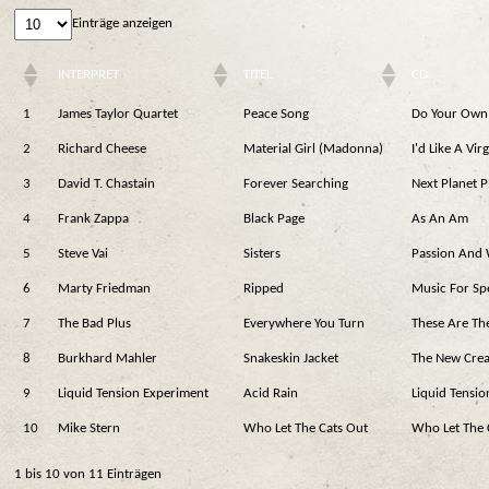
Einträge anzeigen
INTERPRET
TITEL
CD
1
James Taylor Quartet
Peace Song
Do Your Own
2
Richard Cheese
Material Girl (Madonna)
I'd Like A Vir
3
David T. Chastain
Forever Searching
Next Planet P
4
Frank Zappa
Black Page
As An Am
5
Steve Vai
Sisters
Passion And 
6
Marty Friedman
Ripped
Music For Sp
7
The Bad Plus
Everywhere You Turn
These Are The
8
Burkhard Mahler
Snakeskin Jacket
The New Crea
9
Liquid Tension Experiment
Acid Rain
Liquid Tensi
10
Mike Stern
Who Let The Cats Out
Who Let The 
1 bis 10 von 11 Einträgen