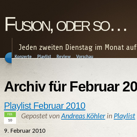
Fusion, oder so…
Jeden zweiten Dienstag im Monat au
Konzerte
Playlist
Review
Vorschau
Archiv für Februar 2
Playlist Februar 2010
FEB.
Gepostet von
Andreas Köhler
in
Playlist
10
9. Februar 2010