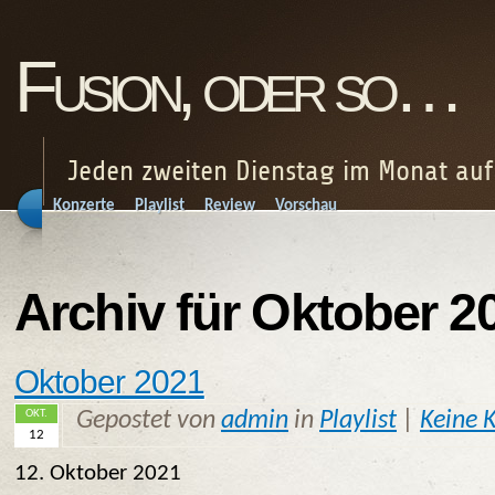
Fusion, oder so…
Jeden zweiten Dienstag im Monat au
Konzerte
Playlist
Review
Vorschau
Archiv für Oktober 2
Oktober 2021
OKT.
Gepostet von
admin
in
Playlist
|
Keine 
12
12. Oktober 2021