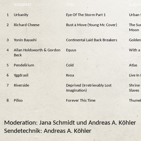
INTERPRET
TITEL
ALBU
1
Urbanity
Eye Of The Storm Part 1
Urban 
2
Richard Cheese
Bust a Move (Young Mc Cover)
The Sun
Moon
3
Yonin Bayashi
Continental Laid Back Breakers
Golden
4
Allan Holdsworth & Gordon
Equus
With a
Beck
5
Pendelirium
Cold
Atlas
6
Yggdrasil
Kvoa
Live In
7
Riverside
Deprived (Irretrievably Lost
Shrine
Imagination)
Slaves
8
Piliso
Forever This Time
Thume
Moderation: Jana Schmidt und Andreas A. Köhler
Sendetechnik: Andreas A. Köhler