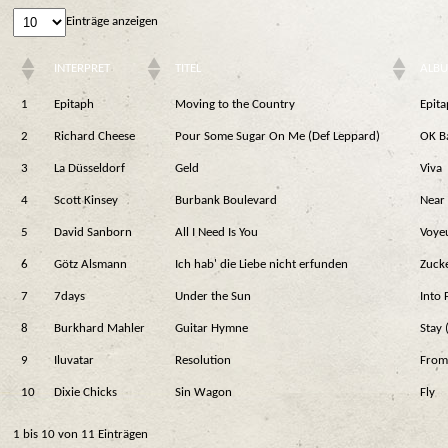
Einträge anzeigen
INTERPRET
TITEL
ALB
1
Epitaph
Moving to the Country
Epit
2
Richard Cheese
Pour Some Sugar On Me (Def Leppard)
OK B
3
La Düsseldorf
Geld
Viva
4
Scott Kinsey
Burbank Boulevard
Near 
5
David Sanborn
All I Need Is You
Voye
6
Götz Alsmann
Ich hab' die Liebe nicht erfunden
Zuck
7
7days
Under the Sun
Into 
8
Burkhard Mahler
Guitar Hymne
Stay 
9
Iluvatar
Resolution
From 
10
Dixie Chicks
Sin Wagon
Fly
1 bis 10 von 11 Einträgen