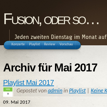
Fusion, oder so…
Jeden zweiten Dienstag im Monat au
Konzerte
Playlist
Review
Vorschau
Archiv für Mai 2017
Playlist Mai 2017
MAI
Gepostet von
admin
in
Playlist
|
Keine 
9
09. Mai 2017