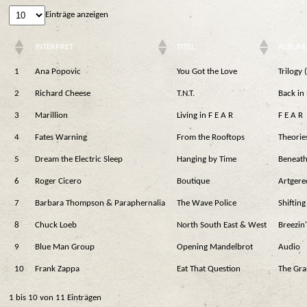
Einträge anzeigen
INTERPRET
TITEL
ALBUM
1
Ana Popovic
You Got the Love
Trilogy 
2
Richard Cheese
T.N.T.
Back in 
3
Marillion
Living in F E A R
F E A R
4
Fates Warning
From the Rooftops
Theories
5
Dream the Electric Sleep
Hanging by Time
Beneath
6
Roger Cicero
Boutique
Artgere
7
Barbara Thompson & Paraphernalia
The Wave Police
Shiftin
8
Chuck Loeb
North South East & West
Breezin'
9
Blue Man Group
Opening Mandelbrot
Audio
10
Frank Zappa
Eat That Question
The Gr
1 bis 10 von 11 Einträgen