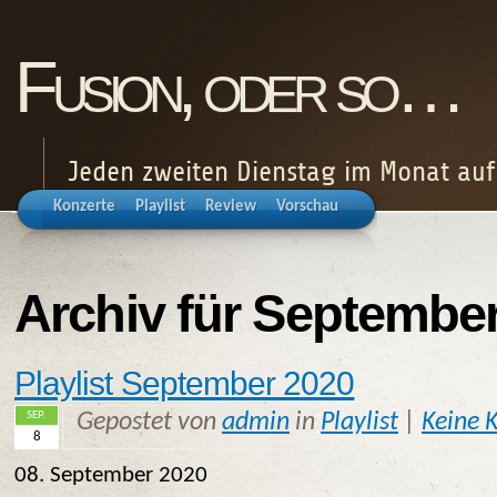
Fusion, oder so…
Jeden zweiten Dienstag im Monat au
Konzerte
Playlist
Review
Vorschau
Archiv für Septembe
Playlist September 2020
SEP.
Gepostet von
admin
in
Playlist
|
Keine 
8
08. September 2020