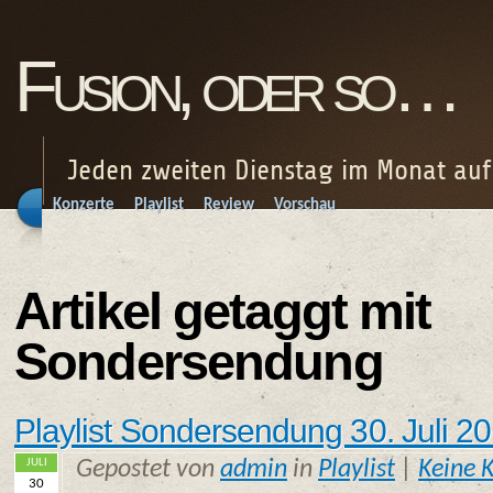
Fusion, oder so…
Jeden zweiten Dienstag im Monat au
Konzerte
Playlist
Review
Vorschau
Artikel getaggt mit
Sondersendung
Playlist Sondersendung 30. Juli 
JULI
Gepostet von
admin
in
Playlist
|
Keine 
30