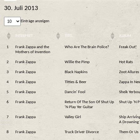
30. Juli 2013
Einträge anzeigen
INTERPRET
TITEL
ALBUM
1
Frank Zappa and the
Who Are The Brain Police?
Freak Out!
Mothers of Invention
2
Frank Zappa
Willie the Pimp
Hot Rats
3
Frank Zappa
Black Napkins
Zoot Allures
4
Frank Zappa
Titties & Beer
Zappa In New
5
Frank Zappa
Dancin' Fool
Sheik Yerbou
6
Frank Zappa
Return Of The Son Of Shut Up
Shut Up 'N P
'N Play Yer Guitar
7
Frank Zappa
Valley Girl
Ship Arrivin
A Drowning
8
Frank Zappa
Truck Driver Divorce
Them Or Us