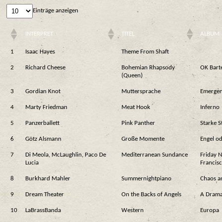
Einträge anzeigen
INTERPRET
TITEL
ALBUM
1
Isaac Hayes
Theme From Shaft
2
Richard Cheese
Bohemian Rhapsody
OK Bart
(Queen)
3
Gordian Knot
Muttersprache
Emergen
4
Marty Friedman
Meat Hook
Inferno
5
Panzerballett
Pink Panther
Starke S
6
Götz Alsmann
Große Momente
Engel od
7
Di Meola, McLaughlin, Paco De
Mediterranean Sundance
Friday N
Lucia
Francis
8
Burkhard Mahler
Summernightpiano
Chaos 
9
Dream Theater
On the Backs of Angels
A Drama
10
LaBrassBanda
Western
Europa