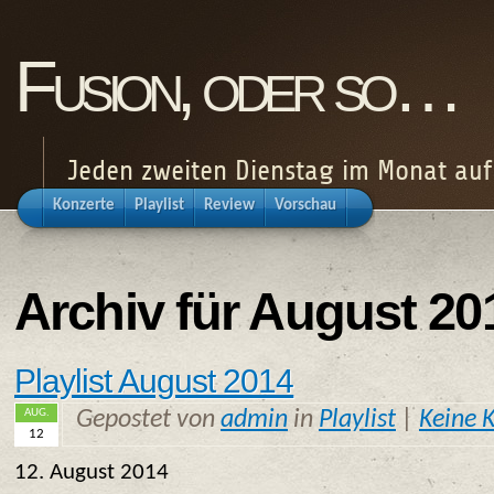
Fusion, oder so…
Jeden zweiten Dienstag im Monat au
Konzerte
Playlist
Review
Vorschau
Archiv für August 20
Playlist August 2014
AUG.
Gepostet von
admin
in
Playlist
|
Keine 
12
12. August 2014