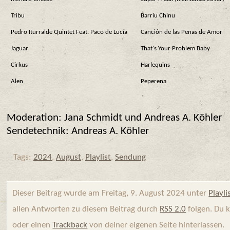
Tribu
Barriu Chinu
Pedro Iturralde Quintet Feat. Paco de Lucía
Canción de las Penas de Amor
Jaguar
That's Your Problem Baby
Cirkus
Harlequins
Alen
Peperena
Moderation: Jana Schmidt und Andreas A. Köhler
Sendetechnik: Andreas A. Köhler
Tags:
2024
,
August
,
Playlist
,
Sendung
Dieser Beitrag wurde am Freitag, 9. August 2024 unter
Playli
allen Antworten zu diesem Beitrag durch
RSS 2.0
folgen. Du 
oder einen
Trackback
von deiner eigenen Seite hinterlassen.