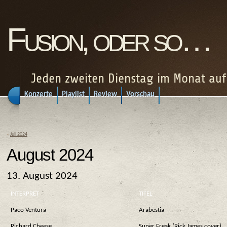
Fusion, oder so…
Jeden zweiten Dienstag im Monat au
Konzerte
Playlist
Review
Vorschau
«
Juli 2024
August 2024
13. August 2024
INTERPRET
TITEL
Paco Ventura
Arabestia
Richard Cheese
Super Freak (Rick James cover)