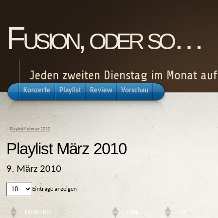
Fusion, oder so…
Jeden zweiten Dienstag im Monat au
Konzerte
Playlist
Review
Vorschau
«
Playlist Februar 2010
Playlist März 2010
9. März 2010
Einträge anzeigen
INTERPRET
TITEL
CD