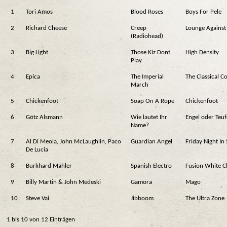
1
Tori Amos
Blood Roses
Boys For Pele
2
Richard Cheese
Creep
Lounge Against
(Radiohead)
3
Big Light
Those Kiz Dont
High Density
Play
4
Epica
The Imperial
The Classical C
March
5
Chickenfoot
Soap On A Rope
Chickenfoot
6
Götz Alsmann
Wie lautet Ihr
Engel oder Teuf
Name?
7
Al Di Meola, John McLaughlin, Paco
Guardian Angel
Friday Night In
De Lucia
8
Burkhard Mahler
Spanish Electro
Fusion White Cl
9
Billy Martin & John Medeski
Gamora
Mago
10
Steve Vai
Jibboom
The Ultra Zone
1 bis 10 von 12 Einträgen