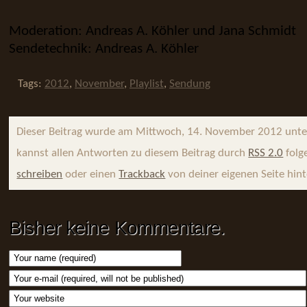
Moderation: Andreas A. Köhler und Jana Schmidt
Sendetechnik: Andreas A. Köhler
Tags:
2012
,
November
,
Playlist
,
Sendung
Dieser Beitrag wurde am Mittwoch, 14. November 2012 unt
kannst allen Antworten zu diesem Beitrag durch
RSS 2.0
folg
schreiben
oder einen
Trackback
von deiner eigenen Seite hint
Bisher keine Kommentare.