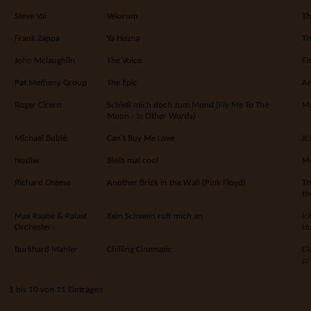
Steve Vai
Velorum
Th
Frank Zappa
Ya Hozna
Th
John Mclaughlin
The Voice
Fl
Pat Metheny Group
The Epic
Am
Roger Cicero
Schieß mich doch zum Mond (Fly Me To The
M
Moon - In Other Words)
Michael Bublé
Can't Buy Me Love
It
Nosliw
Bleib mal cool
Me
Richard Cheese
Another Brick in the Wall (Pink Floyd)
Th
th
Max Raabe & Palast
Kein Schwein ruft mich an
Ic
Orchester
H
Burkhard Mahler
Chilling Cinematic
Cl
pr
1 bis 10 von 11 Einträgen