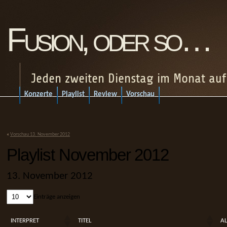
Fusion, oder so…
Jeden zweiten Dienstag im Monat au
Konzerte
Playlist
Review
Vorschau
«
Vorschau 13. November 2012
Playlist November 2012
13. November 2012
Einträge anzeigen
INTERPRET
TITEL
A