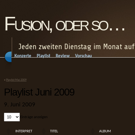
Fusion, oder so…
Jeden zweiten Dienstag im Monat au
Konzerte
Playlist
Review
Vorschau
«
Playlist Mai 2009
Playlist Juni 2009
9. Juni 2009
Einträge anzeigen
INTERPRET
TITEL
ALBUM