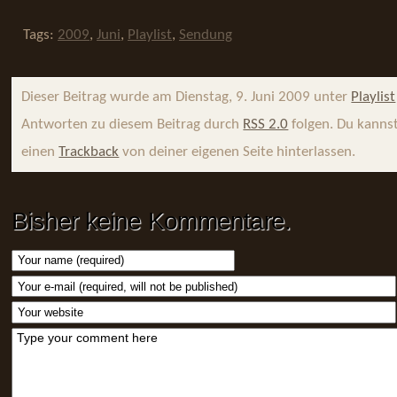
Tags:
2009
,
Juni
,
Playlist
,
Sendung
Dieser Beitrag wurde am Dienstag, 9. Juni 2009 unter
Playlist
Antworten zu diesem Beitrag durch
RSS 2.0
folgen. Du kanns
einen
Trackback
von deiner eigenen Seite hinterlassen.
Bisher keine Kommentare.