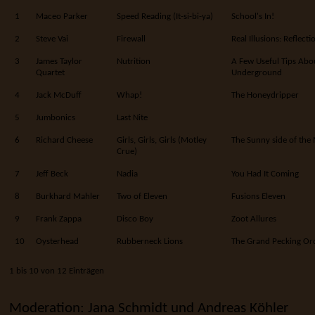
1
Maceo Parker
Speed Reading (It-si-bi-ya)
School's In!
2
Steve Vai
Firewall
Real Illusions: Reflecti
3
James Taylor
Nutrition
A Few Useful Tips Abou
Quartet
Underground
4
Jack McDuff
Whap!
The Honeydripper
5
Jumbonics
Last Nite
6
Richard Cheese
Girls, Girls, Girls (Motley
The Sunny side of th
Crue)
7
Jeff Beck
Nadia
You Had It Coming
8
Burkhard Mahler
Two of Eleven
Fusions Eleven
9
Frank Zappa
Disco Boy
Zoot Allures
10
Oysterhead
Rubberneck Lions
The Grand Pecking Or
1 bis 10 von 12 Einträgen
Moderation: Jana Schmidt und Andreas Köhler